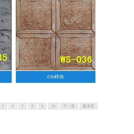
036样块
5
6
7
8
9
10
下一页
最末页